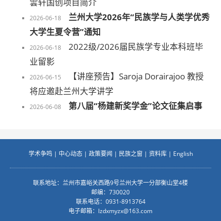
雲轩国创项目简介
兰州大学2026年“民族学与人类学优秀
2026-06-18
大学生夏令营”通知
2022级/2026届民族学专业本科班毕
2026-06-18
业留影
【讲座预告】Saroja Dorairajoo 教授
2026-06-15
将应邀赴兰州大学讲学
第八届“杨建新奖学金”论文征集启事
2026-06-08
学术争鸣
|
中心动态
|
政策要闻
|
民族之窗
|
资料库
|
English
联系地址：兰州市嘉峪关西路9号兰州大学一分部衡山堂4楼
邮编：730020
联系电话：0931-8913764
电子邮箱：
lzdxmyzx@163.com