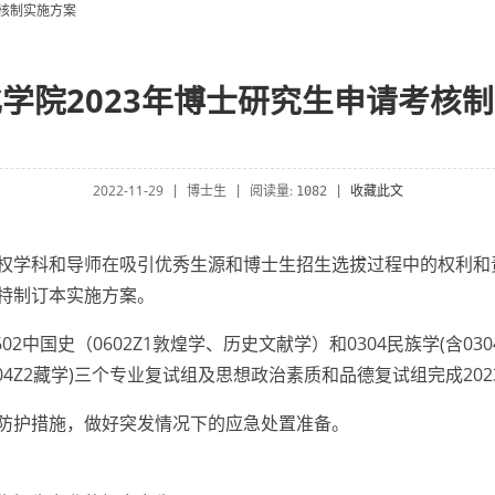
考核制实施方案
学院2023年博士研究生申请考核
2022-11-29
博士生
阅读量:
收藏此文
|
|
1082
|
权学科和导师在吸引优秀生源和博士生招生选拔过程中的权利和
特制订本实施方案。
0602中国史（0602Z1敦煌学、历史文献学）和0304民族学(含0
、0304Z2藏学)三个专业复试组及思想政治素质和品德复试组完成2
防护措施，做好突发情况下的应急处置准备。