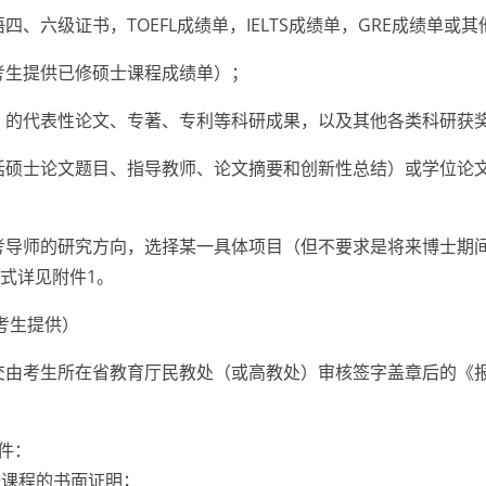
、六级证书，TOEFL成绩单，IELTS成绩单，GRE成绩单或
考生提供已修硕士课程成绩单）；
）的代表性论文、专著、专利等科研成果，以及其他各类科研获
括硕士论文题目、指导教师、论文摘要和创新性总结）或学位论
考导师的研究方向，选择某一具体项目（但不要求是将来博士期
格式详见附件1。
考生提供）
交由考生所在省教育厅民教处（或高教处）审核签字盖章后的《报
件：
课程的书面证明；